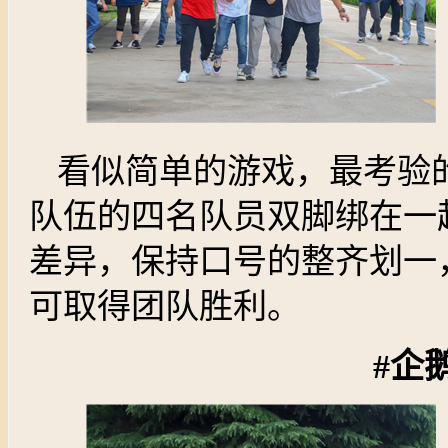
看似简单的游戏，最考验
队伍的四名队员双脚绑在一
差异，保持口号的整齐划一
可取得团队胜利。
#企