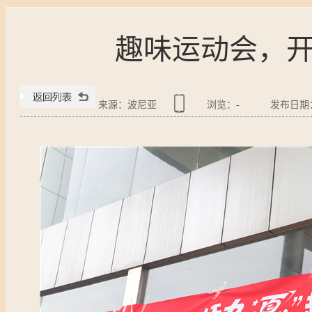
趣味运动会，开
来源：波尼亚
浏览：
-
发布日期：20