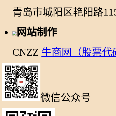
青岛市城阳区艳阳路11
网站制作
CNZZ
牛商网（股票代码：
微信公众号