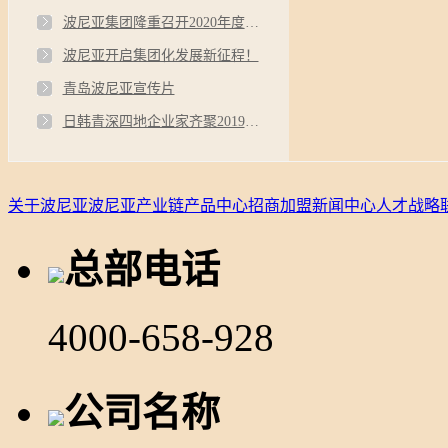
波尼亚集团隆重召开2020年度总结表彰暨2021年工作动员大会
波尼亚开启集团化发展新征程！
青岛波尼亚宣传片
日韩青深四地企业家齐聚2019年城阳企业家大会，波尼亚集团董事长荣获“行业领军企业家“称号
关于波尼亚
波尼亚产业链
产品中心
招商加盟
新闻中心
人才战略
总部电话
4000-658-928
公司名称