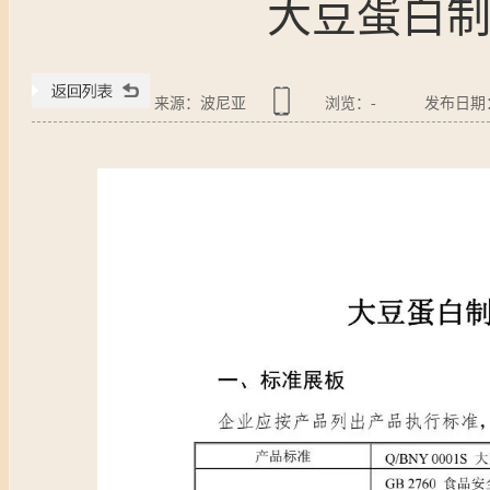
大豆蛋白
来源：波尼亚
浏览：
-
发布日期：20