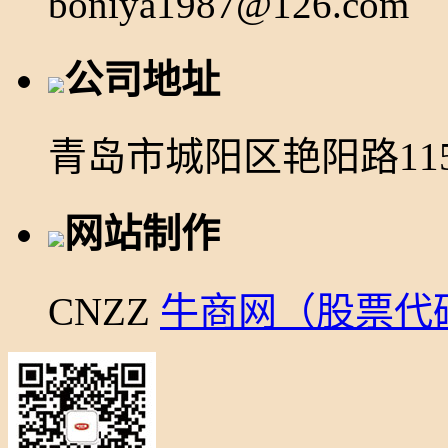
boniya1987@126.com
公司地址
青岛市城阳区艳阳路11
网站制作
CNZZ
牛商网（股票代码：