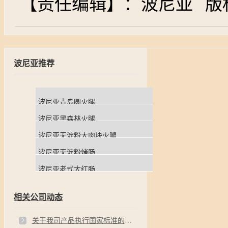
【责任编辑】：
波尼亚
版
波尼亚推荐
波尼亚青岛圆火腿
波尼亚黑森林火腿
波尼亚无淀粉大肉块火腿
波尼亚无淀粉烤肠
波尼亚老式大红肠
相关公司动态
关于我司产品执行国家标准的公开说明