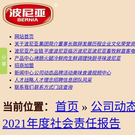
网站首页
关于波尼亚
集团简介
董事长致辞
发展历程
企业文化
荣誉资
波尼亚产业链
平度波尼亚
临沂波尼亚
波尼亚畜牧
鲜直客电
产品中心
烤肠
火腿
冷鲜肉
生鲜调理
快厨
寻味波尼亚
招商加盟
新闻中心
公司动态
品牌活动
美味食谱
视频中心
人才战略
人才理念
招聘信息
团队风采
联系我们
联系方式
门店查询
：
首页
»
公司动
当前位置
2021年度社会责任报告