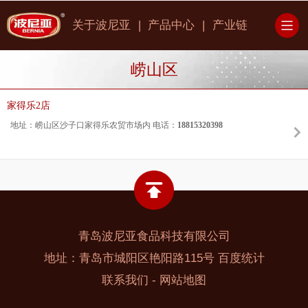
|
|
关于波尼亚
产品中心
产业链
崂山区
家得乐2店
地址：崂山区沙子口家得乐农贸市场内
电话：
18815320398
青岛波尼亚食品科技有限公司
地址：青岛市城阳区艳阳路115号
百度统计
-
联系我们
网站地图