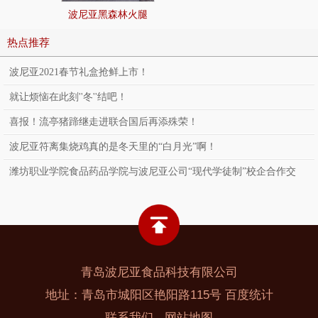
波尼亚黑森林火腿
热点推荐
波尼亚2021春节礼盒抢鲜上市！
就让烦恼在此刻''冬''结吧！
喜报！流亭猪蹄继走进联合国后再添殊荣！
波尼亚符离集烧鸡真的是冬天里的“白月光”啊！
潍坊职业学院食品药品学院与波尼亚公司“现代学徒制”校企合作交
流！
青岛波尼亚食品科技有限公司
地址：青岛市城阳区艳阳路115号
百度统计
-
联系我们
网站地图