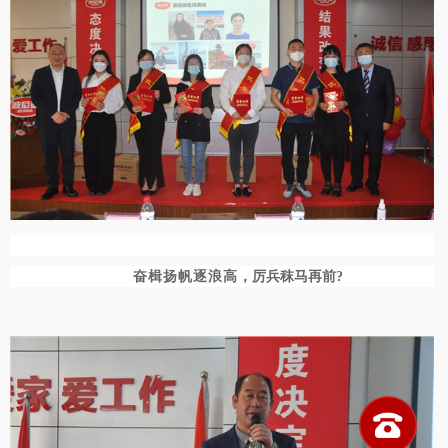
奋楫扬帆逐浪高
，厉兵秣马再前?