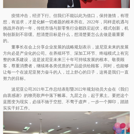
疫情冲击，经济下行。但我们不能以此为借口，保持激情，有理
想，有追求，才是化解一切难题的根本所在。
2022年，同样是机遇与
挑战并存的一年，传统市场与新零售行业都跌宕起伏，模式创新，机
制创新刻不容缓。想清楚目标是什么，想清楚要怎么去做是最重要
的。
董事长在会上分享企业发展的战略规划表示，波尼亚未来的发展
方向必是产业化的公司。在养殖环节、深加工环节、终端模式上有完
整的体系建设，这是波尼亚未来三十年可持续发展的根本。敬畏顾
客，尊重消费者，继续将各类优质的产品提供给顾客，同时，也能够
让每一个在波尼亚努力奋斗的人，过上舒心的日子，这将是我们一直
努力的目标。
波尼亚公司
2021年工作总结表彰暨2022年规划动员大会在《我们
由衷感谢》的嘹亮歌声中落下帷幕。九层之台，起于累土。要把这个
蓝图变为现实，必须不驰于空想、不骛于虚声，一步一个脚印，踏踏
实实干好工作。